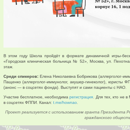
В этом году Школа пройдёт в формате динамичной игры-бе
«Городская клиническая больница № 52», Москва, ул. Пехотная,
этаж.
Среди спикеров:
Елена Николаевна Бобрикова (аллерголог-имм
Пащенко (аллерголог-иммунолог, акушер-гинеколог), юристы Ф
(анонс — в соцсетях фонда). Выступят и сами пациенты с НАО.
Участие бесплатное, необходима
регистрация
. Для тех, кто не 
в соцсетях ФППИ. Канал:
t.me/hownao
.
Проект реализуется с использованием гранта Президента Р
гражданского обществ