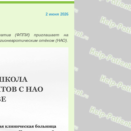
2 июня 2026
циатив (ФППИ) приглашает на
нгионевротическим отёком (НАО).