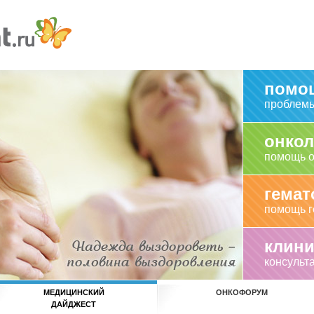
помо
проблемы
онкол
помощь о
гемат
помощь г
клини
консульт
МЕДИЦИНСКИЙ
ОНКОФОРУМ
ДАЙДЖЕСТ