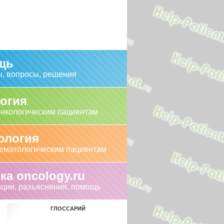
щь
, вопросы, решения
огия
нкологическим пациентам
ология
ематологическим пациентам
ка oncology.ru
ации, разъяснения, помощь
ГЛОССАРИЙ