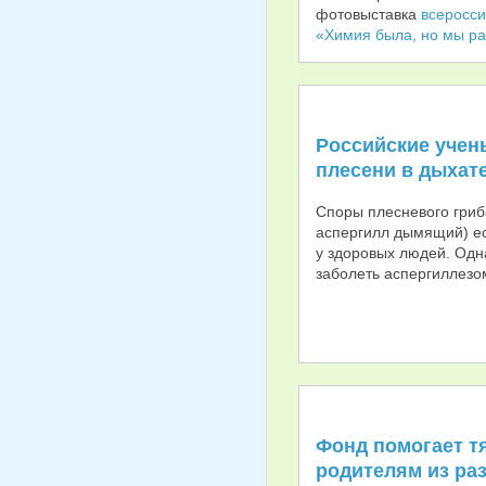
фотовыставка
всеросси
«Химия была, но мы ра
Российские учен
плесени в дыхат
Споры плесневого гриба 
аспергилл дымящий) ес
у здоровых людей. Од
заболеть аспергиллезом
Фонд помогает т
родителям из ра