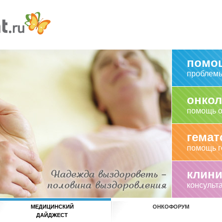
помо
проблемы
онкол
помощь о
гемат
помощь г
клини
консульт
МЕДИЦИНСКИЙ
ОНКОФОРУМ
ДАЙДЖЕСТ