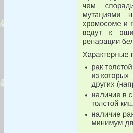
чем спорад
мутациями н
хромосоме и 
ведут к ош
репарации бел
Характерные 
рак толстой
из которых 
других (нап
наличие в с
толстой киш
наличие рак
минимум дв