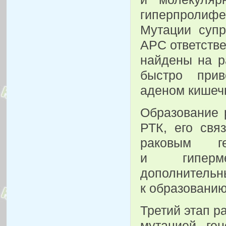
гиперпролиф
Мутации супр
АРС ответстве
найдены на р
быстро прив
аденом кишеч
Образование 
РТК, его свя
раковым 
и гиперме
дополните
к образовани
Третий этап р
мутацией ген