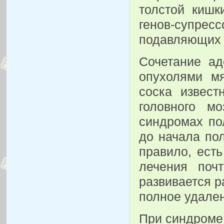
толстой кишк
генов-супре
подавляющих 
Сочетание ад
опухолями мя
соска извест
головного м
синдромах по
до начала пол
правило, есть
лечения поч
развивается р
полное удален
При синдроме 