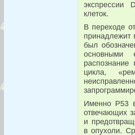
экспрессии 
клеток.
В переходе о
принадлежит м
был обозначен
основными 
распознание 
цикла, «р
неисправ
запрограммир
Именно Р53 в
отвечающих з
и предотвращ
в опухоли. С