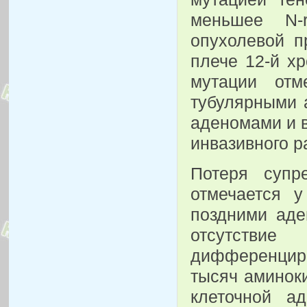
меньшее N-
опухолевой п
плече 12-й хр
мутации от
тубулярными 
аденомами и 
инвазивного р
Потеря супр
отмечается 
поздними аде
отсутств
дифференциро
тысяч аминоки
клеточной ад