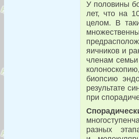
У половины б
лет, что на 
целом. В так
множестве
предраспол
яичников и ра
членам семьи
колоноскопию
биопсию энд
результате си
при спорадиче
Спорадическ
многоступен
разных этап
и молекуляр