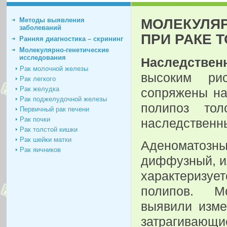
МОЛЕКУЛЯР
Методы выявления
заболеваний
ПРИ РАКЕ 
Ранняя диагностика – скрининг
Молекулярно-генетические
исследования
Наследственн
Рак молочной железы
высоким ри
Рак легкого
Рак желудка
сопряжены на
Рак поджелудочной железы
полипоз то
Первичный рак печени
Рак почки
наследственны
Рак толстой кишки
Рак шейки матки
Аденоматоз
Рак яичников
диффузный, ил
характеризуе
полипов. Мо
выявили изме
затрагивающи