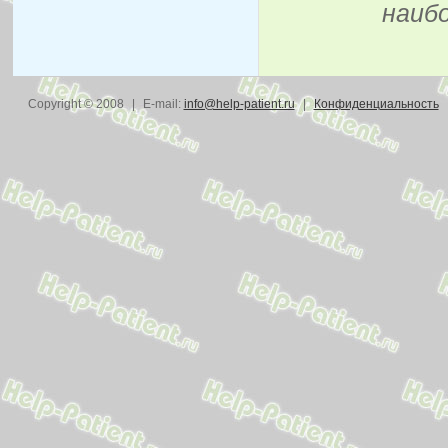
наиб
Copyright © 2008
|
E-mail:
info@help-patient.ru
|
Конфиденциальность