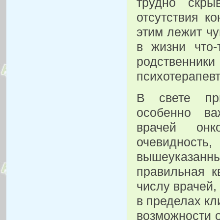
трудно скры
отсутствия к
этим лежит ч
в жизни что-
родственник
психотерапевт
В свете при
особенно ва
врачей онк
очевидност
вышеуказанны
правильная 
числу врачей,
в пределах кл
возможности 