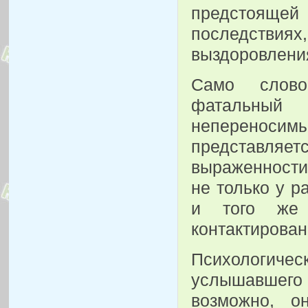
предстоящей
последствиях,
выздоровления
Само слово
фатальный 
непереноси
представляет
выраженности
не только у р
и того же 
контактирован
Психологич
услышавшего 
возможно, о