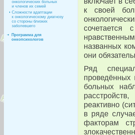
включает в се
онкологических больных
и членов их семей
к своей бол
Сложности адаптации
к онкологическому диагнозу
онкологичес
со стороны близких
заболевшего
сочетается 
Программа для
нравственным
онкопсихологов
названных ко
они обязатель
Ряд специал
проведённых в
больных наб
расстройств
реактивно (с
в ряде случае
факторам ст
злокачествен