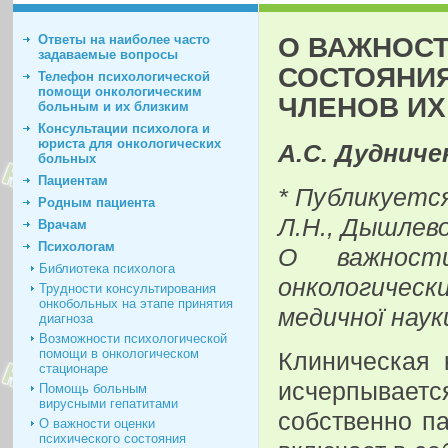
О ВАЖНОСТ
Ответы на наиболее часто
задаваемые вопросы
СОСТОЯНИЯ
Телефон психологической
помощи онкологическим
ЧЛЕНОВ ИХ
больным и их близким
Консультации психолога и
юриста для онкологических
А.С. Дудниче
больных
Пациентам
* Публикуетс
Родным пациента
Л.Н., Дышлев
Врачам
Психологам
О важности
Библиотека психолога
онкологически
Трудности консультирования
онкобольных на этапе принятия
медичної наук
диагноза
Возможности психологической
помощи в онкологическом
Клиническая 
стационаре
исчерпывает
Помощь больным
вирусными гепатитами
собственно па
О важности оценки
психического состояния