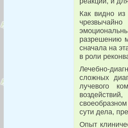
реакции, и дл
Как видно из
чрезвычайн
эмоциональ
разрешению м
сначала на эт
в роли реконв
Лечебно-диаг
сложных диаг
лучевого ко
воздействий
своеобразном
сути дела, пр
Опыт клиничес