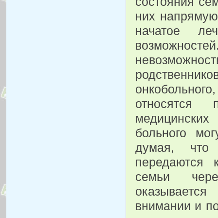
состояния сем
них напрямую
начатое ле
возможнос
невозможно
родственник
онкобольного
относятся 
медицинских
больного мог
думая, что
передаются 
семьи чере
оказывается
внимании и п