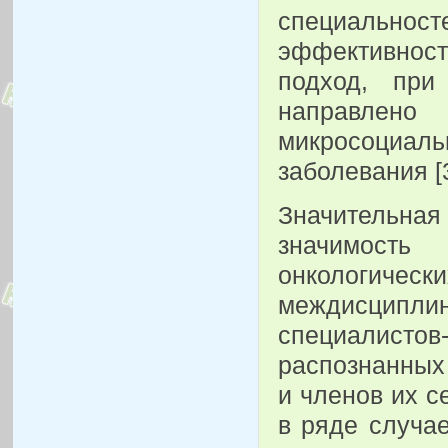
специальн
эффективност
подход, при
направлено 
микросоциал
заболевания [3
Значительная
значимость
онкологическ
междисцип
специалисто
распознанных
и членов их с
в ряде случа